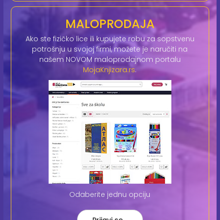
MALOPRODAJA
Ako ste fizičko lice ili kupujete robu za sopstvenu
potrošnju u svojoj firmi, možete je naručiti na
našem NOVOM maloprodajnom portalu
MojaKnjizara.rs
.
Odaberite jednu opciju