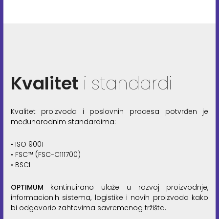
Kvalitet
i standardi
Kvalitet proizvoda i poslovnih procesa potvrđen je
međunarodnim standardima:
• ISO 9001
• FSC™ (FSC-C111700)
• BSCI
OPTIMUM
kontinuirano ulaže u razvoj proizvodnje,
informacionih sistema, logistike i novih proizvoda kako
bi odgovorio zahtevima savremenog tržišta.