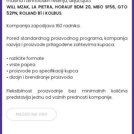
mašina i tehnoloških rešenja, uključujući:
WILL MZAK, LA PIETRA, HORAUF BDM 20, MBO SF56, GTO
52PN, ROLAND B1 i KOLBUS
.
Kompanija zapošljava 160 radnika.
Pored standardnog proizvodnog programa, kompanija
razvija i proizvode prilagođene zahtevima kupaca:
• različite formate
• vrste papira
• proizvode po specifikaciji kupca
• dizajn i brendiranje proizvoda
Fleksibilnost proizvodnje bez minimalnih količina
predstavlja jednu od važnih prednosti kompanije.
NAZAD NA VRH