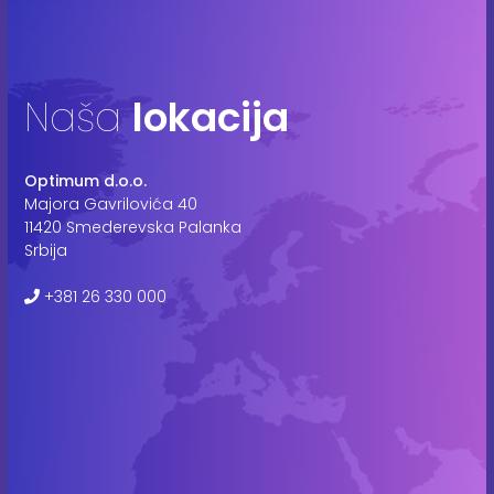
Naša
lokacija
Optimum d.o.o.
Majora Gavrilovića 40
11420 Smederevska Palanka
Srbija
+381 26 330 000