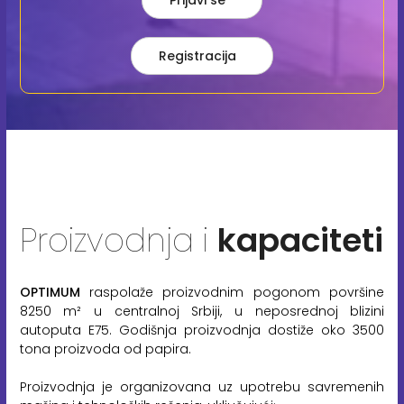
Prijavi se
Registracija
Proizvodnja i
kapaciteti
OPTIMUM
raspolaže proizvodnim pogonom površine
8250 m² u centralnoj Srbiji, u neposrednoj blizini
autoputa E75. Godišnja proizvodnja dostiže oko 3500
tona proizvoda od papira.
Proizvodnja je organizovana uz upotrebu savremenih