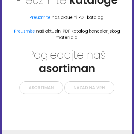
Preuzmite
kataloge
Preuzmite
naš aktuelni PDF katalog!
Preuzmite
naš aktuelni PDF katalog kancelarijskog
materijala!
Pogledajte naš
asortiman
ASORTIMAN
NAZAD NA VRH