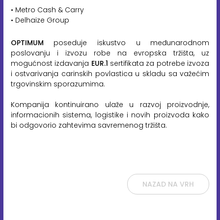
• Metro Cash & Carry
• Delhaize Group
OPTIMUM
poseduje iskustvo u međunarodnom
poslovanju i izvozu robe na evropska tržišta, uz
mogućnost izdavanja
EUR.1
sertifikata za potrebe izvoza
i ostvarivanja carinskih povlastica u skladu sa važećim
trgovinskim sporazumima.
Kompanija kontinuirano ulaže u razvoj proizvodnje,
informacionih sistema, logistike i novih proizvoda kako
bi odgovorio zahtevima savremenog tržišta.
NAZAD NA VRH