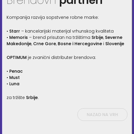
Brendovi i
partneri
Kompanija razvija sopstvene robne marke:
•
Starr
– kancelarijski materijal vrhunskog kvaliteta
•
Memoris
– brend prisutan na tržištima
Srbije
,
Severne
Makedonije
,
Crne Gore
,
Bosne i Hercegovine
i
Slovenije
OPTIMUM
je zvanični distributer brendova:
•
Penac
•
Must
•
Luna
za tržište
Srbije
.
NAZAD NA VRH