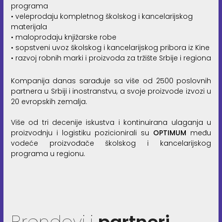
programa
• veleprodaju kompletnog školskog i kancelarijskog
materijala
• maloprodaju knjižarske robe
• sopstveni uvoz školskog i kancelarijskog pribora iz Kine
• razvoj robnih marki i proizvoda za tržište Srbije i regiona
Kompanija danas sarađuje sa više od 2500 poslovnih
partnera u Srbiji i inostranstvu, a svoje proizvode izvozi u
20 evropskih zemalja.
Više od tri decenije iskustva i kontinuirana ulaganja u
proizvodnju i logistiku pozicionirali su
OPTIMUM
među
vodeće proizvođače školskog i kancelarijskog
programa u regionu.